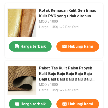
Kotak Kemasan Kulit Seri Emas
Kulit PVC yang tidak ditenun
MOQ：1000
Harga：US$1~2 Per Yard
Harga terbaik
Hubungi kami
Paket Tas Kulit Palsu Proyek
Kulit Baju Baju Baju Baju Baju
Baju Baju Baju Baju Baju Baju
Baju Baju Baju Baju
MOQ：1000
Harga：US$1~2 Per Yard
Harga terbaik
Hubungi kami