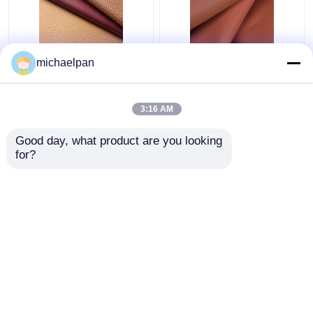
Litchi Leather Fabric
Litchi Leathaire Kain
michaelpan
1,2mm Kain Kulit
Kulit Untuk Sofa
Bernafas Untuk Sofa /
Waterproof Anti
Bantal
Fouling
3:16 AM
Harga terbaik
Harga terbaik
Good day, what product are you looking 
for?
Hubungi kami
Hubungi kami
Lihat Lebih
Rumah
Tentang kita
Hubungi kami
Desktop Site
Sitemap
Kebijakan Privasi