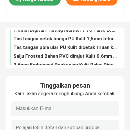
1.2mm Stylish Woven Pattern PVC Handbag Kulit Placemat Wallpaper Dekorasi Kotak kosmetik
1.0mm Digital Printing Marmer PVC False Leather Brushed Bottom untuk Tas
Wisata pabrik
Tas tangan cetak bunga PU Kulit 1,5mm tebal Kulit palsu sisi ganda
Tas tangan pola ular PU Kulit dicetak tiruan kapas beludru
Salju Frosted Bahan PVC dirajut Kulit 0.6mm Ketebalan Untuk kotak kemasan
Kontrol kualitas
0.6mm Embossed Packaging Kulit Palsu Dipaku Kulit PVC Big Mat Tenun
Paket Tas Kulit Palsu Proyek Kulit Baju Baju Baju Baju Baju Baju Baju Baju Baju Baju Baju Baju Baju Baju Baju
Hubungi kami
Oil Wax PVC Packaging Kulit Non Woven 0,5mm Kulit Untuk Tas Dompet
0.5mm Laser Ukiran PU Kulit Eco Friendly Metal Menyinari PU Kulit
Quote request suatu
Kotak Kemasan Kulit Seri Emas Kulit PVC yang tidak ditenun
Tinggalkan pesan
1.0mm Kulit PVC Untuk Tas Sofa Tahan Goresan Kulit Palsu Retro Sikat Minyak
Kulit palsu PVC
Kami akan segera menghubungi Anda kembali!
Sofa sintetis palsu Mikrofiber Kulit Lychee Biji 1.0mm Ketebalan
Sofa furnitur Mikrofiber Kulit serbaguna Mikrofiber Nappa Kulit
PU Kulit Imitasi
Tas tangan Lychee PU Kain Kulit Palsu Berbasis Air Kulit PU Bebas Solvent
0.7mm Waterproof PU Synthetic Leather Fux Matte Marble Pattern
Bahan Kulit Mikrofiber