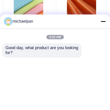
michaelpan
Kain Kulit Silikon
Litchi Grain Silikon Kulit
Lembut Bebas Pelarut
Palsu Untuk Perabot
Kulit Tahan Goresan
Sofa Disesuaikan
5:22 AM
Disesuaikan
Harga terbaik
Harga terbaik
Good day, what product are you looking 
for?
Hubungi kami
Hubungi kami
Lihat Lebih
Rumah
Tentang kita
Hubungi kami
Desktop Site
Sitemap
Kebijakan Privasi