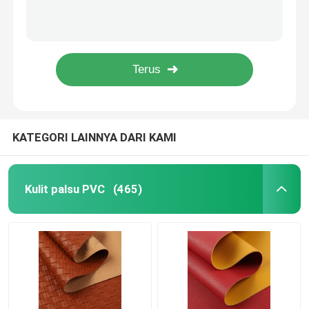
Comfort Tas Tangan Palsu PU Kulit Gaya Skotlandia Plaid Soft Velvet Bottom
Vintage Letter Printed PVC Kulit Untuk Tas Soft Brush Bagian Bawah Ramah Lingkungan
Baju kemasan
Polka Dot PU Fux Kulit Lembut Sikat Bagian Bawah Polyurethane Kain Kulit
Cork Vegan PU Synthetic Leather Eco Friendly Untuk Tas Tas Bagasi
Kain kulit silikon
1.0mm Yangbuck Retro PU Sepatu Kulit Imitasi Katun Velvet Bottom
Kain kulit
KATEGORI LAINNYA DARI KAMI
Kulit palsu PVC
(465)