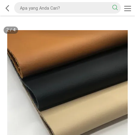
2
/
4