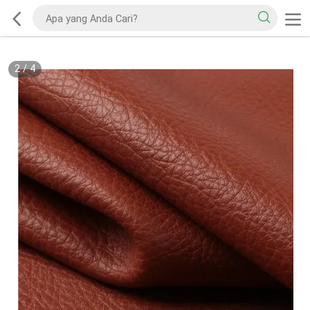
2
/
4