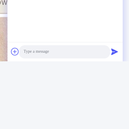
Photo
Video Call
Audio Call