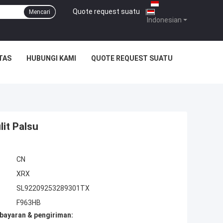
Quote request suatu
|
Mencari
Indonesian
TAS
HUBUNGI KAMI
QUOTE REQUEST SUATU
lit Palsu
CN
XRX
SL92209253289301TX
F963HB
bayaran & pengiriman: