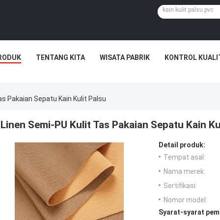
RODUK
TENTANG KITA
WISATA PABRIK
KONTROL KUALI
as Pakaian Sepatu Kain Kulit Palsu
Linen Semi-PU Kulit Tas Pakaian Sepatu Kain Ku
Detail produk:
Tempat asal:
Nama merek:
Sertifikasi:
Nomor model:
Syarat-syarat pem