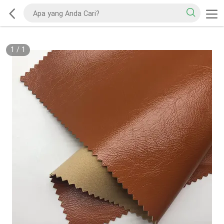
1
/
1