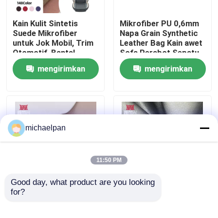
Kain Kulit Sintetis
Mikrofiber PU 0,6mm
Wisata pabrik
Suede Mikrofiber
Napa Grain Synthetic
untuk Jok Mobil, Trim
Leather Bag Kain awet
Otomotif, Bantal,
Sofa Perabot Sepatu
Kontrol kualitas
Sofa, Tas, Dompet,
Dompet Mobil
mengirimkan
mengirimkan
Casing, Sepatu -
Dekorasi Kerajinan
Serbaguna untuk
Luar ruangan
permintaan
permintaan
Hubungi kami
Pelapis
Quote request suatu
michaelpan
Kulit palsu PVC
11:50 PM
PU Kulit Imitasi
Good day, what product are you looking 
for?
Mikrofiber PU Lichee
Harga Murah Elastis
Grain Tulang Kulit
PVC Kulit Domba Kulit
Bahan Kulit Mikrofiber
Sintetis Kain
Palsu Waterproof Kulit