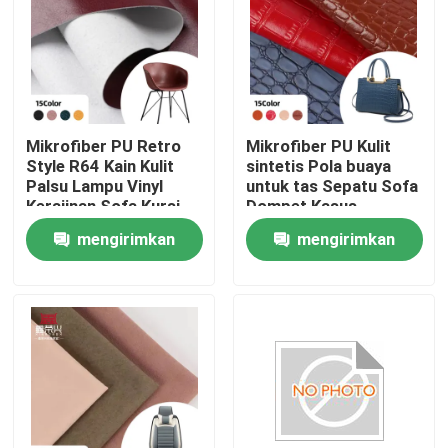
Mikrofiber PU Retro
Mikrofiber PU Kulit
Style R64 Kain Kulit
sintetis Pola buaya
Palsu Lampu Vinyl
untuk tas Sepatu Sofa
Kerajinan Sofa Kursi
Dompet Kasus
Sabuk Waterproof
Notebook Pakaian
mengirimkan
mengirimkan
Stretch untuk Tas
Sepak bola
Penggunaan luar
permintaan
permintaan
ruangan
Rumah
Produk
Tentang kita