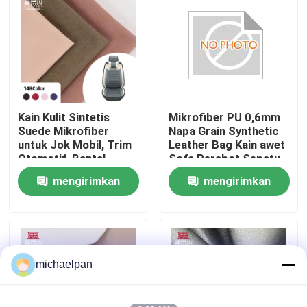
Wisata pabrik
Kontrol kualitas
Kain Kulit Sintetis
Mikrofiber PU 0,6mm
Hubungi kami
Suede Mikrofiber
Napa Grain Synthetic
untuk Jok Mobil, Trim
Leather Bag Kain awet
Otomotif, Bantal,
Sofa Perabot Sepatu
Quote request suatu
Sofa, Tas, Dompet,
Dompet Mobil
mengirimkan
mengirimkan
Casing, Sepatu -
Dekorasi Kerajinan
Serbaguna untuk
Luar ruangan
permintaan
permintaan
Kulit palsu PVC
Pelapis
PU Kulit Imitasi
michaelpan
Bahan Kulit Mikrofiber