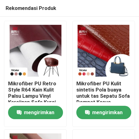
Rekomendasi Produk
Mikrofiber PU Retro
Mikrofiber PU Kulit
Style R64 Kain Kulit
sintetis Pola buaya
Palsu Lampu Vinyl
untuk tas Sepatu Sofa
Rumah
Kerajinan Sofa Kursi
Dompet Kasus
Sabuk Waterproof
Notebook Pakaian
mengirimkan
mengirimkan
Stretch untuk Tas
Sepak bola
Produk
Penggunaan luar
permintaan
permintaan
ruangan
Tentang kita