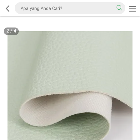
2
/
4