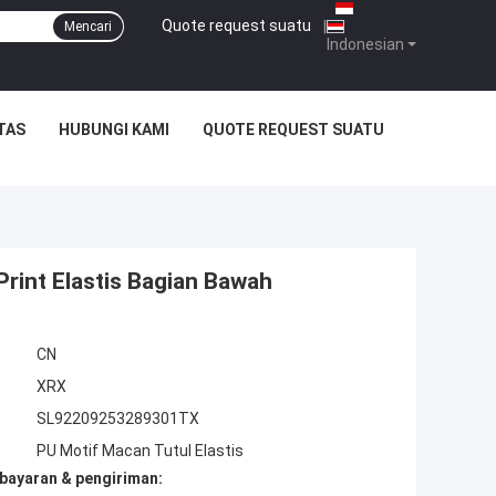
Quote request suatu
|
Mencari
Indonesian
TAS
HUBUNGI KAMI
QUOTE REQUEST SUATU
rint Elastis Bagian Bawah
CN
XRX
SL92209253289301TX
PU Motif Macan Tutul Elastis
bayaran & pengiriman: