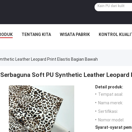
RODUK
TENTANG KITA
WISATA PABRIK
KONTROL KUALI
nthetic Leather Leopard Print Elastis Bagian Bawah
Serbaguna Soft PU Synthetic Leather Leopard P
Detail produk:
Tempat asal:
Nama merek:
Sertifikasi:
Nomor model:
Syarat-syarat pem