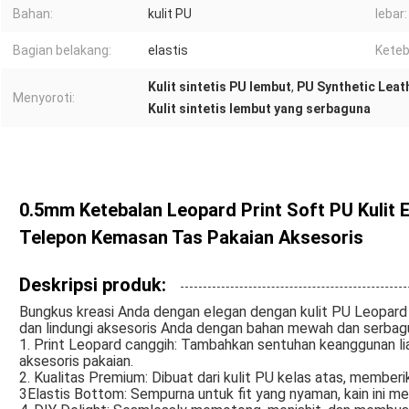
Bahan:
kulit PU
lebar:
Bagian belakang:
elastis
Keteb
Kulit sintetis PU lembut
,
PU Synthetic Leat
Menyoroti:
Kulit sintetis lembut yang serbaguna
0.5mm Ketebalan Leopard Print Soft PU Kulit 
Telepon Kemasan Tas Pakaian Aksesoris
Deskripsi produk:
Bungkus kreasi Anda dengan elegan dengan kulit PU Leopard
dan lindungi aksesoris Anda dengan bahan mewah dan serbagun
1. Print Leopard canggih: Tambahkan sentuhan keanggunan li
aksesoris pakaian.
2. Kualitas Premium: Dibuat dari kulit PU kelas atas, member
3Elastis Bottom: Sempurna untuk fit yang nyaman, kain ini m