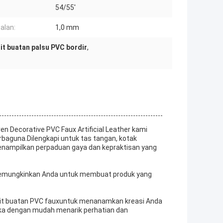
54/55'
alan:
1,0 mm
lit buatan palsu PVC bordir
,
Decorative PVC Faux Artificial Leather kami
rbaguna.Dilengkapi untuk tas tangan, kotak
i menampilkan perpaduan gaya dan kepraktisan yang
, memungkinkan Anda untuk membuat produk yang
it buatan PVC faux
untuk menanamkan kreasi Anda
eka dengan mudah menarik perhatian dan