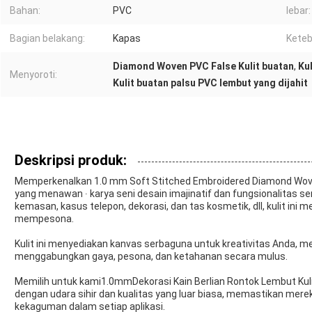
Bahan:
PVC
lebar:
Bagian belakang:
Kapas
Keteb
Diamond Woven PVC False Kulit buatan
,
Ku
Menyoroti:
Kulit buatan palsu PVC lembut yang dijahit
Deskripsi produk:
Memperkenalkan 1.0 mm Soft Stitched Embroidered Diamond Woven 
yang menawan ∙ karya seni desain imajinatif dan fungsionalitas se
kemasan, kasus telepon, dekorasi, dan tas kosmetik, dll, kulit in
mempesona.
Kulit ini menyediakan kanvas serbaguna untuk kreativitas Anda
menggabungkan gaya, pesona, dan ketahanan secara mulus.
Memilih untuk kami
1.0
mm
Dekorasi Kain Berlian Rontok Lembut
Kul
dengan udara sihir dan kualitas yang luar biasa, memastikan mer
kekaguman dalam setiap aplikasi.