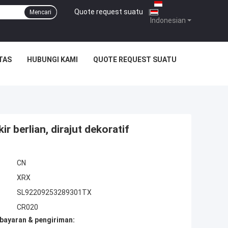
Quote request suatu
|
Mencari
Indonesian
TAS
HUBUNGI KAMI
QUOTE REQUEST SUATU
ir berlian, dirajut dekoratif
CN
XRX
SL92209253289301TX
CR020
bayaran & pengiriman: