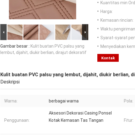
Kuantitas min Ord
Harga:
Kemasan rincian:
Waktu pengiriman
Syarat-syarat pe
Gambar besar :
Kulit buatan PVC palsu yang
Menyediakan ke
lembut, dijahit, diukir berlian, dirajut dekoratif
Kontak
Kulit buatan PVC palsu yang lembut, dijahit, diukir berlian, d
Deskripsi
Warna:
berbagai warna
Pola:
Aksesori Dekorasi Casing Ponsel
Penggunaan:
Kotak Kemasan Tas Tangan
Fitur: