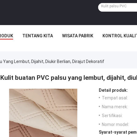
RODUK
TENTANG KITA
WISATA PABRIK
KONTROL KUALI
 Yang Lembut, Dijahit, Diukir Berlian, Dirajut Dekoratif
Kulit buatan PVC palsu yang lembut, dijahit, diuk
Detail produk:
Tempat asal:
Nama merek:
Sertifikasi:
Nomor model:
Syarat-syarat pem