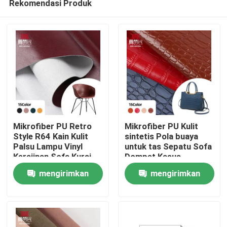
Rekomendasi Produk
Mikrofiber PU Retro
Mikrofiber PU Kulit
Style R64 Kain Kulit
sintetis Pola buaya
Palsu Lampu Vinyl
untuk tas Sepatu Sofa
Kerajinan Sofa Kursi
Dompet Kasus
Rumah
Sabuk Waterproof
Notebook Pakaian
mengirimkan
mengirimkan
Stretch untuk Tas
Sepak bola
Penggunaan luar
Produk
permintaan
permintaan
ruangan
Tentang kita