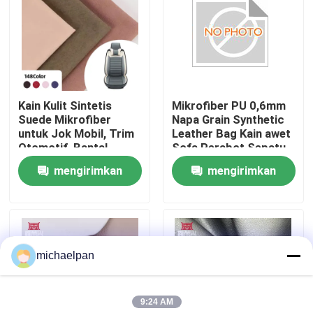
Wisata pabrik
Kontrol kualitas
Kain Kulit Sintetis
Mikrofiber PU 0,6mm
Suede Mikrofiber
Napa Grain Synthetic
Hubungi kami
untuk Jok Mobil, Trim
Leather Bag Kain awet
Otomotif, Bantal,
Sofa Perabot Sepatu
Sofa, Tas, Dompet,
Dompet Mobil
mengirimkan
mengirimkan
Quote request suatu
Casing, Sepatu -
Dekorasi Kerajinan
Serbaguna untuk
Luar ruangan
permintaan
permintaan
Pelapis
Kulit palsu PVC
michaelpan
PU Kulit Imitasi
9:24 AM
Bahan Kulit Mikrofiber