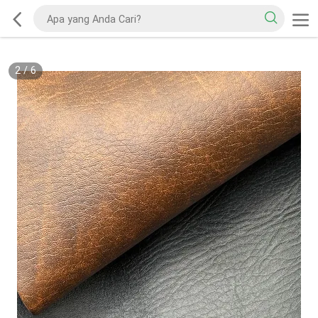
2
/
6