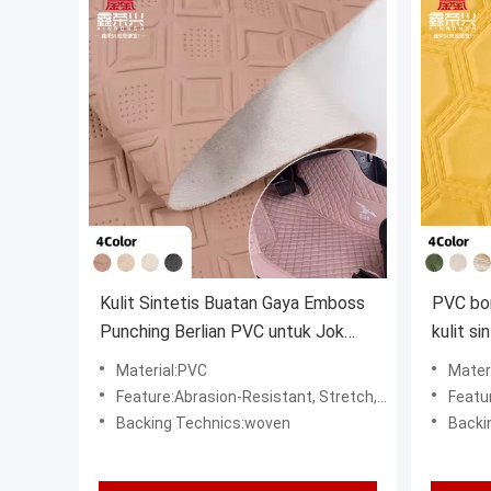
Kulit Sintetis Buatan Gaya Emboss
PVC bo
Punching Berlian PVC untuk Jok
kulit s
Mobil, Kursi Mobil, Sofa, Dekorasi,
kaki ku
Material:PVC
Mater
Tas, Kain Kulit Imitasi
kain kul
Feature:Abrasion-Resistant, Stretch, water resistant, Waterproof, wind proof
Feature:Abra
Backing Technics:woven
Backi