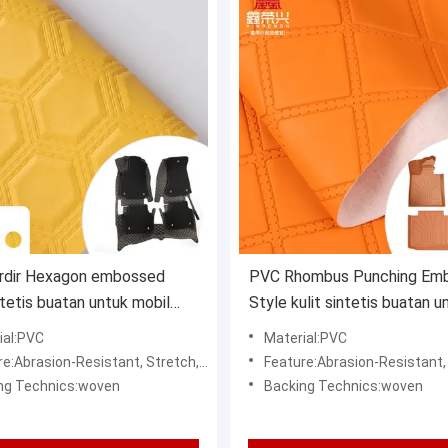
rdir Hexagon embossed
PVC Rhombus Punching Em
intetis buatan untuk mobil
Style kulit sintetis buatan u
rsi mobil sofa dekorasi tas
mobil kaki kursi mobil sofa d
ial:PVC
Material:PVC
it palsu
tas kain kulit palsu
sion-Resistant, Stretch, water resistant, Waterproof, wind proof
Feature:Abrasion-Resistant, Stretch, water resistant, Wate
ng Technics:woven
Backing Technics:woven