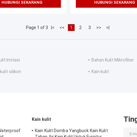
HUBUNGI SEKARANG
HUBUNGI SEKARANG
Page 1 of 3
|<
<<
1
2
3
>>
>|
lit Imitasi
Bahan Kulit Mikrofiber
kulit silikon
Kain kulit
Tin
Kain kulit
 Waterproof
Kain Kulit Domba Yangbuck Kain Kulit
il
Tahan Air Kain Kulit Untuk Furnitur