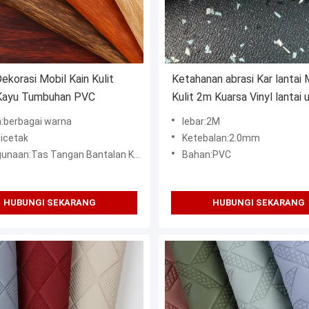
ekorasi Mobil Kain Kulit
Ketahanan abrasi Kar lantai
 Kayu Tumbuhan PVC
Kulit 2m Kuarsa Vinyl lantai 
Kulit
:berbagai warna
lebar:2M
Dicetak
Ketebalan:2.0mm
angan Bantalan Kaki Penutup Kursi Mobil Kotak Kemasan Aksesori Dekorasi Casing Ponsel
Bahan:PVC
HUBUNGI SEKARANG
HUBUNGI SEKARANG