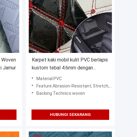
t Woven
Karpet kaki mobil kulit PVC berlapis
ti Jamur
kustom tebal 4.6mm dengan
bantalan busa, pas elastis, timbul,
Material:PVC
bordir untuk kursi mobil, sofa, dan
Feature:Abrasion-Resistant, Stretch, water resistant, Waterproof, wind proof, Blackout, stain Resistant, Stain Repellent, wicking, Wrinkle Resistant
tas
Backing Technics:woven
HUBUNGI SEKARANG