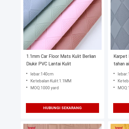
1.1mm Car Floor Mats Kulit Berlian
Karpet 
Diukir PVC Lantai Kulit
tahan ai
lebar:140cm
lebar
Ketebalan Kulit:1.1MM
Keteb
MOQ:1000 yard
MOQ:1
HUBUNGI SEKARANG