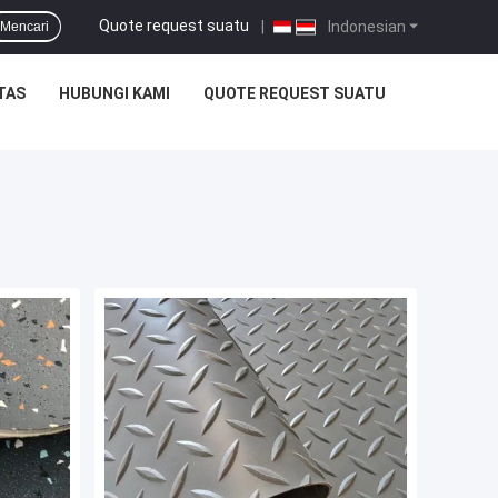
Quote request suatu
|
Indonesian
Mencari
TAS
HUBUNGI KAMI
QUOTE REQUEST SUATU