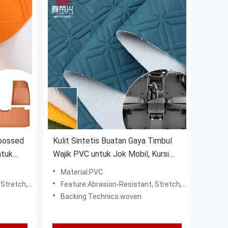
bossed
Kulit Sintetis Buatan Gaya Timbul
ntuk
Wajik PVC untuk Jok Mobil, Kursi
ekorasi
Mobil, Sofa, Dekorasi Tas, Kain Kulit
Material:PVC
Imitasi
rproof, wind proof
Feature:Abrasion-Resistant, Stretch, water resistant, Waterproof, wind proof
Backing Technics:woven