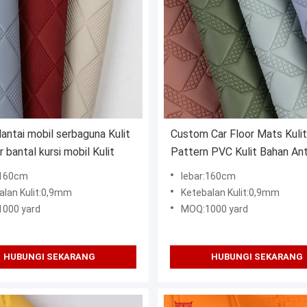
lantai mobil serbaguna Kulit
Custom Car Floor Mats Kuli
r bantal kursi mobil Kulit
Pattern PVC Kulit Bahan An
:160cm
lebar:160cm
alan Kulit:0,9mm
Ketebalan Kulit:0,9mm
000 yard
MOQ:1000 yard
HUBUNGI SEKARANG
HUBUNGI SEKARANG