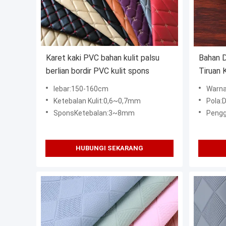
Karet kaki PVC bahan kulit palsu
Bahan D
berlian bordir PVC kulit spons
Tiruan
lebar:150-160cm
Warna
Ketebalan Kulit:0,6~0,7mm
Pola:
SponsKetebalan:3~8mm
Penggunaan:Tas T
HUBUNGI SEKARANG