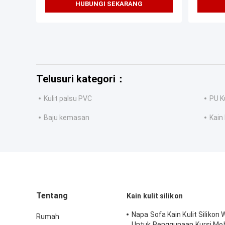
HUBUNGI SEKARANG
Telusuri kategori：
Kulit palsu PVC
PU Ku
Baju kemasan
Kain 
Tentang
Kain kulit silikon
Napa Sofa Kain Kulit Silikon
Rumah
Untuk Penggunaan Kursi Mob