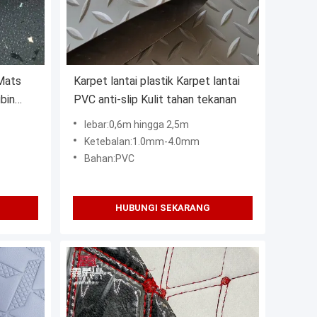
 Mats
Karpet lantai plastik Karpet lantai
ubin
PVC anti-slip Kulit tahan tekanan
lebar:0,6m hingga 2,5m
Ketebalan:1.0mm-4.0mm
Bahan:PVC
HUBUNGI SEKARANG