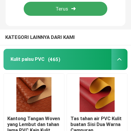
Wisata pabrik
Kontrol kualitas
KATEGORI LAINNYA DARI KAMI
Hubungi kami
Kulit palsu PVC
(465)
Quote request suatu
Kulit palsu PVC
PU Kulit Imitasi
Kantong Tangan Woven
Tas tahan air PVC Kulit
yang Lembut dan tahan
buatan Sisi Dua Warna
Bahan Kulit Mikrofiber
lama PVC Kain Kulit
Campuran