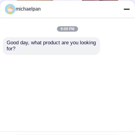
Litchi Leather Fabric
Litchi Leathaire Kain
michaelpan
1,2mm Kain Kulit
Kulit Untuk Sofa
Bernafas Untuk Sofa /
Waterproof Anti
Bantal
Fouling
9:09 PM
Harga terbaik
Harga terbaik
Good day, what product are you looking 
for?
Hubungi kami
Hubungi kami
Lihat Lebih
Rumah
Tentang kita
Hubungi kami
Desktop Site
Sitemap
Kebijakan Privasi